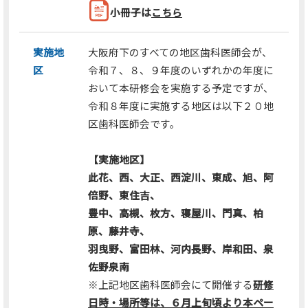
小冊子は
こちら
実施地
大阪府下のすべての地区歯科医師会が、
区
令和７、８、９年度のいずれかの年度に
おいて本研修会を実施する予定ですが、
令和８年度に実施する地区は以下２０地
区歯科医師会です。
【実施地区】
此花、西、大正、西淀川、東成、旭、阿
倍野、東住吉、
豊中、高槻、枚方、寝屋川、門真、柏
原、藤井寺、
羽曳野、富田林、河内長野、岸和田、泉
佐野泉南
※上記地区歯科医師会にて開催する
研修
日時・場所等は、６月上旬頃より本ペー